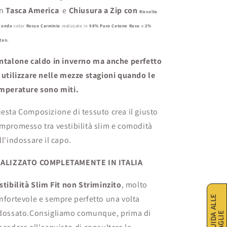
n
Tasca America
e
Chiusura a Zip con
Risvolto
 Fondo
color
Rosso Carminio
realizzato in
98%
Puro Cotone Raso
e
2%
tan
.
ntalone caldo in inverno ma anche perfetto
 utilizzare nelle mezze stagioni quando le
mperature sono miti.
esta Composizione di tessuto crea il giusto
mpromesso tra vestibilità slim e comodità
ll'indossare il capo.
ALIZZATO COMPLETAMENTE IN ITALIA
stibilità
Slim Fit non Striminzito
, molto
G
U
I
D
A
A
L
L
E
T
A
G
L
I
nfortevole e sempre perfetto una volta
dossato.Consigliamo comunque, prima di
E