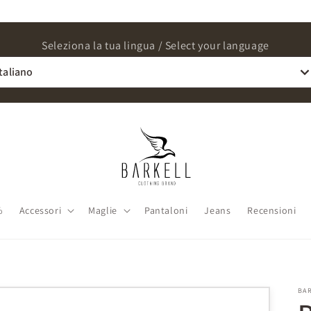
Seleziona la tua lingua / Select your language
Italiano
%
Accessori
Maglie
Pantaloni
Jeans
Recensioni
BA