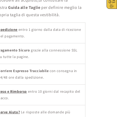
ocedere all'acquisto,di consultare la
stra
Guida alle Taglie
per definire meglio la
opria taglia di questa vestibilità.
Spedizione
entro 1 giorno dalla data di ricezione
del pagamento.
Pagamento Sicuro
grazie alla connessione SSL
u tutte la pagine.
orriere Espresso Tracciabile
con consegna in
4/48 ore dalla
spedizione.
Reso e Rimborso
entro 10 giorni dal recapito del
acco.
erve Aiuto?
Le risposte alle domande più