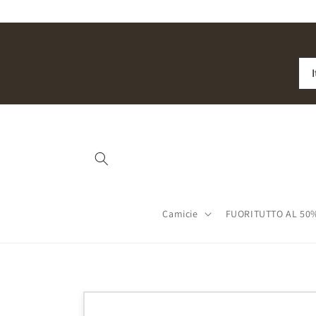
Vai
direttamente
ai contenuti
Camicie
FUORITUTTO AL 50
Passa alle
informazioni