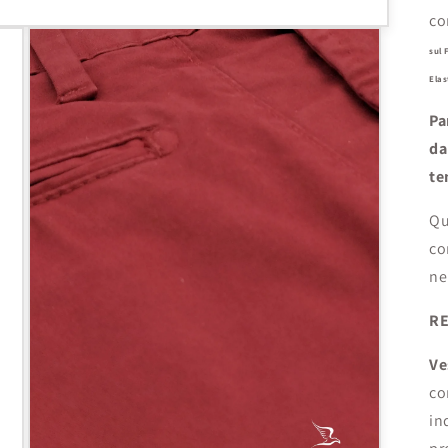
co
sul
Elas
Pa
da
te
Qu
co
ne
RE
Ve
co
in