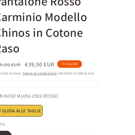
Pantalone Rosso
e
Carminio Modello
a
g
hinos in Cotone
e
o
Raso
g
r
rezzo
Prezzo
€39,50 EUR
9,00 EUR
IN SALDO
a
scontato
oste incluse.
Spese di spedizione
calcolate al check-out.
f
stino
i
U:
N RASO M1056 2502 ROSSO
c
a
GUIDA ALLE TAGLIE
lia