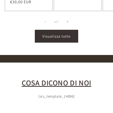
di
€30,00 EUR
scontato
listino
li
listino
su
1
/
7
Visualizza tutto
COSA DICONO DI NOI
[srs_template_14896]