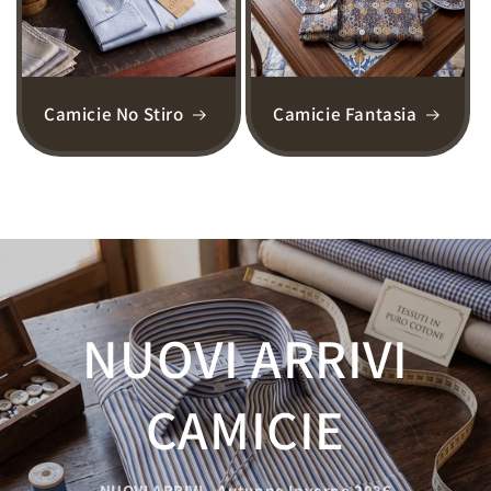
Camicie No Stiro
Camicie Fantasia
NUOVI ARRIVI
CAMICIE
NUOVI ARRIVI - Autunno Inverno 2026