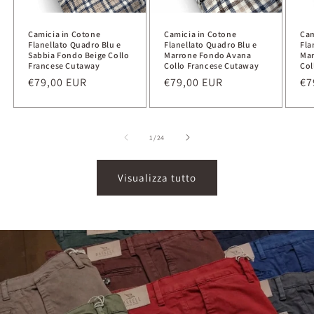
Camicia in Cotone
Camicia in Cotone
Cam
Flanellato Quadro Blu e
Flanellato Quadro Blu e
Fla
Sabbia Fondo Beige Collo
Marrone Fondo Avana
Mar
Francese Cutaway
Collo Francese Cutaway
Col
Prezzo
€79,00 EUR
Prezzo
€79,00 EUR
Pr
€7
di
di
di
listino
listino
li
su
1
/
24
Visualizza tutto