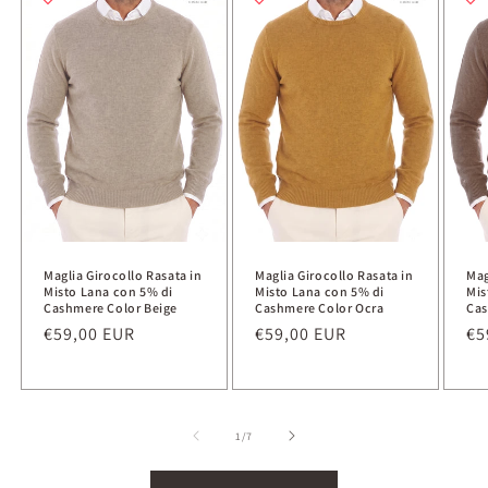
Maglia Girocollo Rasata in
Maglia Girocollo Rasata in
Mag
Misto Lana con 5% di
Misto Lana con 5% di
Mis
Cashmere Color Beige
Cashmere Color Ocra
Cas
Prezzo
€59,00 EUR
Prezzo
€59,00 EUR
Pr
€5
di
di
di
listino
listino
li
su
1
/
7