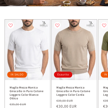
IN SALDO
Esaurito
IN
Maglia Mezza Manica
Maglia Mezza Manica
Mag
Girocollo in Puro Cotone
Girocollo in Puro Cotone
Gir
Leggero Color Bianco
Leggero Color Corda
Leg
Ottico
Prezzo
Prezzo
Pr
€39,00 EUR
€3
Prezzo
Prezzo
€39,00 EUR
di
€30,00 EUR
scontato
di
€3