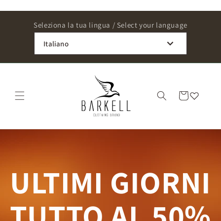
Vai
direttamente
ai contenuti
Seleziona la tua lingua / Select your language
Italiano
Carrello
ULTIMI GIORNI
TUTTO AL 50%