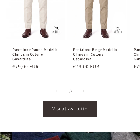
Pantalone Panna Modello
Pantalone Beige Modello
Pan
Chinos in Cotone
Chinos in Cotone
Chi
Gabardina
Gabardina
Gab
Prezzo
€79,00 EUR
Prezzo
€79,00 EUR
Pr
€7
di
di
di
listino
listino
li
su
1
/
7
Visualizza tutto